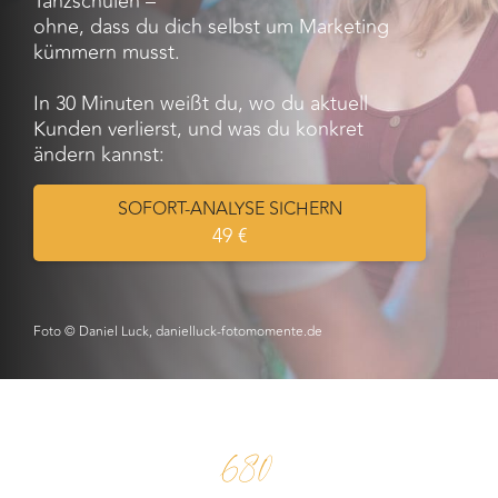
Tanzschulen –
ohne, dass du dich selbst um Marketing
kümmern musst.
In 30 Minuten weißt du, wo du aktuell
Kunden verlierst, und was du konkret
ändern kannst:
SOFORT-ANALYSE SICHERN
49 €
Foto © Daniel Luck,
danielluck-fotomomente.de
680