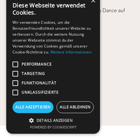
×
Diese Webseite verwendet
Regina und Sergiu Luca (bekannt aus Let's Dance auf
Cookies.
RTL), Tanzstudio Magic Dance, Karlsruhe
Wir verwenden Cookies, um die
www.tanzstudio-magic-dance.de
Benutzerfreundlichkeit unserer Website zu
verbessern. Durch die weitere Nutzung
unserer Webseite stimmst du der
Verwendung von Cookies gemäß unserer
Cookie-Richtlinie zu.
Weitere Informationen
PERFORMANCE
TARGETING
FUNKTIONALITÄT
UNKLASSIFIZIERTE
ALLE AKZEPTIEREN
ALLE ABLEHNEN
DETAILS ANZEIGEN
POWERED BY COOKIESCRIPT